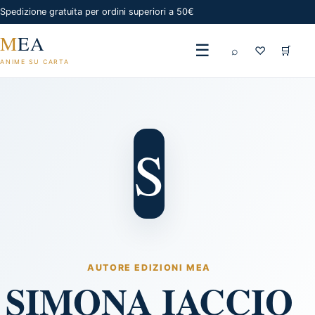
Spedizione gratuita per ordini superiori a 50€
M
EA
☰
⌕
♡
🛒
ANIME SU CARTA
S
AUTORE EDIZIONI MEA
SIMONA IACCIO