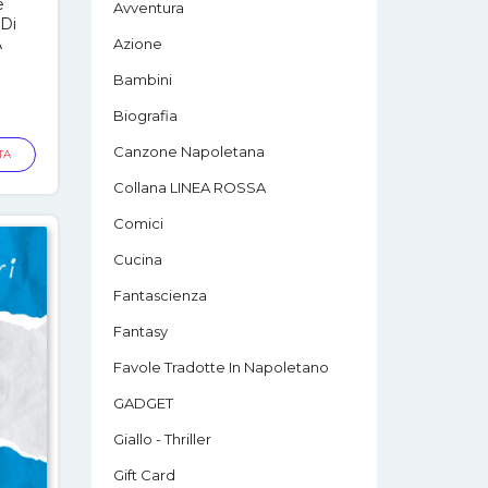
e
Avventura
 Di
A
Azione
Bambini
Biografia
Canzone Napoletana
TA
Collana LINEA ROSSA
Comici
Cucina
Fantascienza
Fantasy
Favole Tradotte In Napoletano
GADGET
Giallo - Thriller
Gift Card