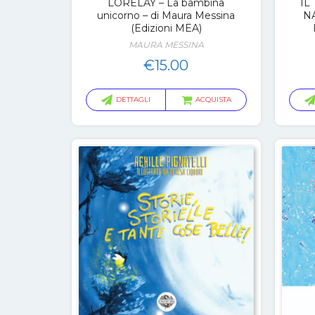
LORELAY – La bambina
IL
unicorno – di Maura Messina
N
(Edizioni MEA)
MAURA MESSINA
€
15.00
DETTAGLI
ACQUISTA