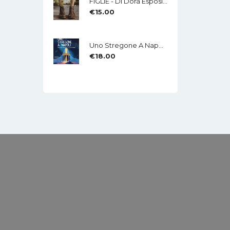
FIGLIE - Di Dora Esposito - Edizioni MEA
€
15.00
Uno Stregone A Napoli - Eduardo Caliendo - LA CHITARRA - Di Mauro Di Domenico
€
18.00