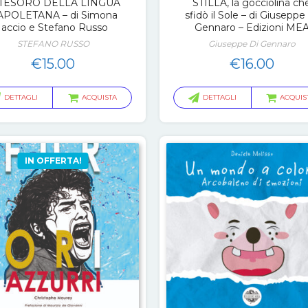
 TESORO DELLA LINGUA
STILLA, la gocciolina ch
APOLETANA – di Simona
sfidò il Sole – di Giuseppe
Iaccio e Stefano Russo
Gennaro – Edizioni ME
STEFANO RUSSO
Giuseppe Di Gennaro
€
15.00
€
16.00
DETTAGLI
ACQUISTA
DETTAGLI
ACQUIS
IN OFFERTA!