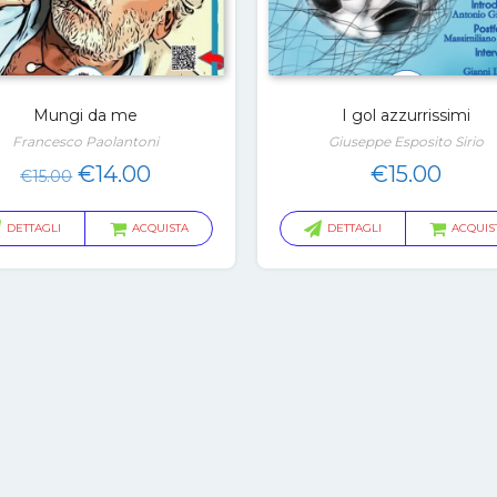
Mungi da me
I gol azzurrissimi
Francesco Paolantoni
Giuseppe Esposito Sirio
Il
Il
€
14.00
€
15.00
€
15.00
prezzo
prezzo
originale
attuale
DETTAGLI
ACQUISTA
DETTAGLI
ACQUIS
era:
è:
€15.00.
€14.00.