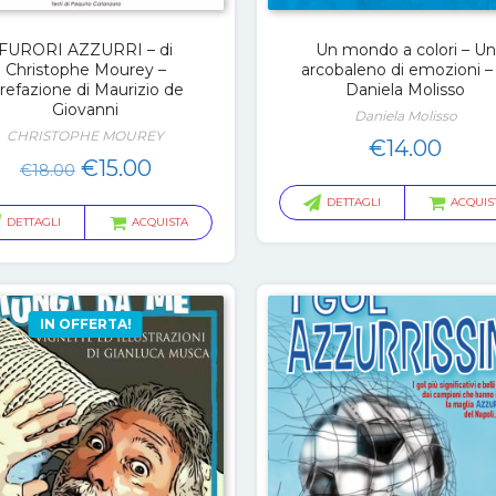
FURORI AZZURRI – di
Un mondo a colori – Un
Christophe Mourey –
arcobaleno di emozioni – 
refazione di Maurizio de
Daniela Molisso
Giovanni
Daniela Molisso
CHRISTOPHE MOUREY
€
14.00
Il
Il
€
15.00
€
18.00
prezzo
prezzo
DETTAGLI
ACQUIS
originale
attuale
DETTAGLI
ACQUISTA
era:
è:
€18.00.
€15.00.
IN OFFERTA!