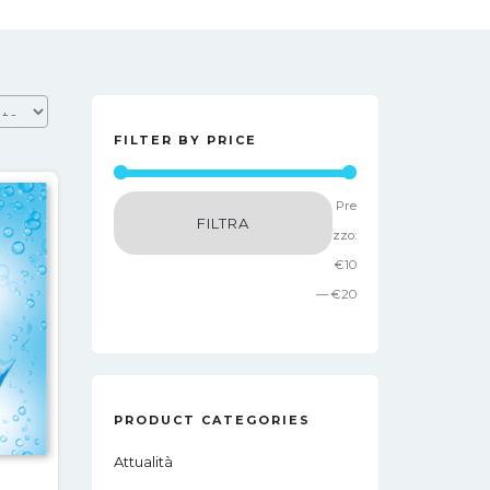
FILTER BY PRICE
Prezzo
Prezzo
Pre
FILTRA
Min
Max
zzo:
€10
—
€20
PRODUCT CATEGORIES
Attualità