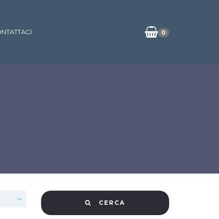
NTATTACI
0
CERCA