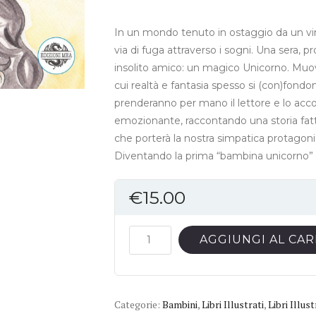
In un mondo tenuto in ostaggio da un viru
via di fuga attraverso i sogni. Una sera, p
insolito amico: un magico Unicorno. Muove
cui realtà e fantasia spesso si (con)fond
prenderanno per mano il lettore e lo ac
emozionante, raccontando una storia fatt
che porterà la nostra simpatica protagonista
Diventando la prima “bambina unicorno” d
€
15.00
LORELAY
AGGIUNGI AL CA
-
La
bambina
Categorie:
unicorno
Bambini
,
Libri Illustrati
,
Libri Illus