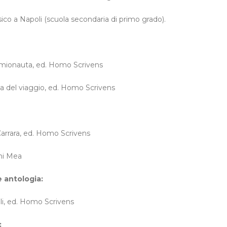
co a Napoli (scuola secondaria di primo grado).
 kemionauta, ed. Homo Scrivens
za del viaggio, ed. Homo Scrivens
Carrara, ed. Homo Scrivens
oni Mea
e antologia:
oli, ed. Homo Scrivens
: