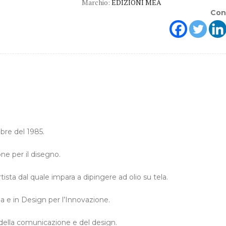
Marchio:
EDIZIONI MEA
-
Con
di
Maura
Messina
(Edizioni
MEA)
quantità
bre del 1985.
ne per il disegno.
tista dal quale impara a dipingere ad olio su tela.
a e in Design per l’Innovazione.
 della comunicazione e del design.