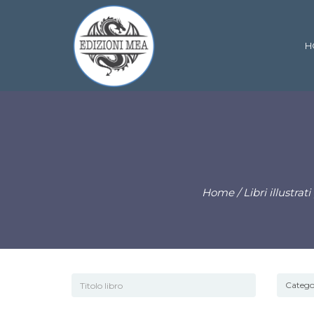
H
Home
/
Libri illustra