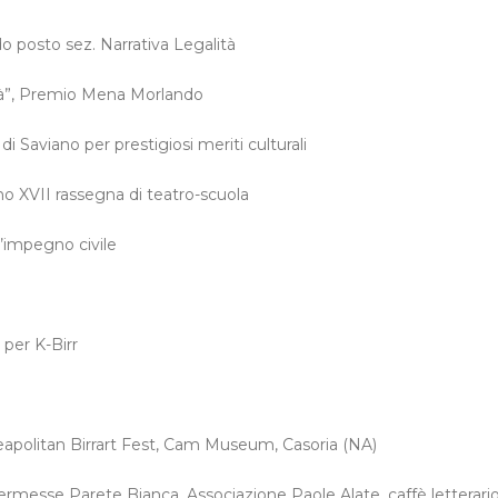
do posto sez. Narrativa Legalità
lità”, Premio Mena Morlando
di Saviano per prestigiosi meriti culturali
o XVII rassegna di teatro-scuola
’impegno civile
per K-Birr
 Neapolitan Birrart Fest, Cam Museum, Casoria (NA)
ermesse Parete Bianca, Associazione Paole Alate, caffè letterario 