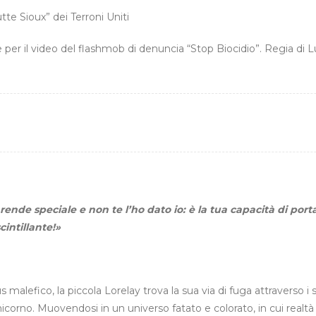
te Sioux” dei Terroni Uniti
e per il video del flashmob di denuncia “Stop Biocidio”. Regia di
 rende speciale e non te l’ho dato io: è la tua capacità di porta
intillante!»
malefico, la piccola Lorelay trova la sua via di fuga attraverso i 
corno. Muovendosi in un universo fatato e colorato, in cui realtà