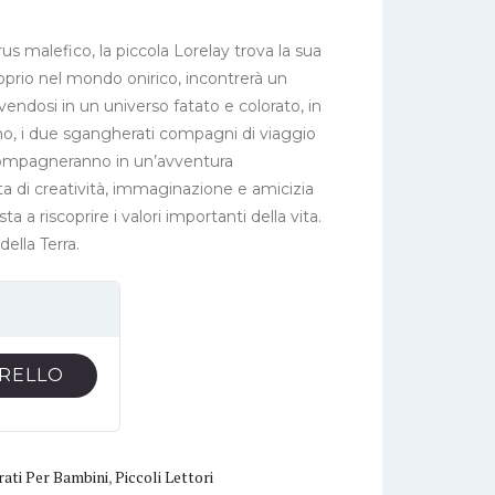
s malefico, la piccola Lorelay trova la sua
roprio nel mondo onirico, incontrerà un
ndosi in un universo fatato e colorato, in
ono, i due sgangherati compagni di viaggio
compagneranno in un’avventura
a di creatività, immaginazione e amicizia
 a riscoprire i valori importanti della vita.
ella Terra.
RRELLO
trati Per Bambini
,
Piccoli Lettori