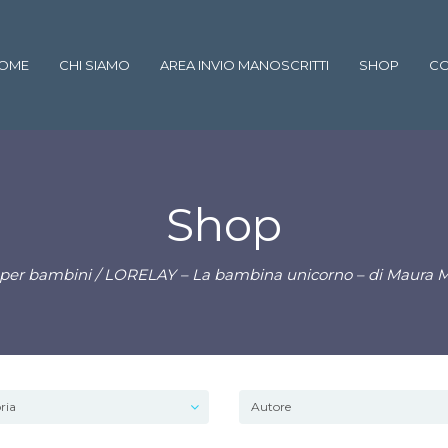
OME
CHI SIAMO
AREA INVIO MANOSCRITTI
SHOP
CO
Shop
ti per bambini
/ LORELAY – La bambina unicorno – di Maura M