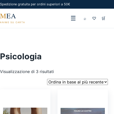
Spedizione gratuita per ordini superiori a 50€
M
EA
☰
⌕
♡
🛒
ANIME SU CARTA
Psicologia
Ordina
Visualizzazione di 3 risultati
in
base
al
più
recente