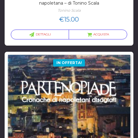
napoletana – di Tonino Scala
Tonino Scala
€
15.00
DETTAGLI
ACQUISTA
IN OFFERTA!