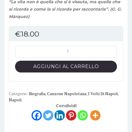
“La vita non è quella che si è vissuta, ma quella che
si ricorda e come la si ricorda per raccontarla”. (G. G.
Márquez)
€
18.00
PROFILO
BASSO
di
AGGIUNGI AL CARRELLO
Roberto
Giangrande
-
Edizioni
Categorie:
Biografia
,
Canzone Napoletana
,
I Volti Di Napoli
,
Napoli
MEA
Condividi
quantità