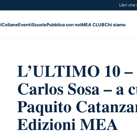
Libri che
i
Collane
Eventi
Scuole
Pubblica con noi
MEA CLUB
Chi siamo
L’ULTIMO 10 – 
Carlos Sosa – a c
Paquito Catanza
Edizioni MEA