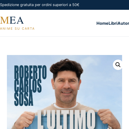
Spedizione gratuita per ordini superiori a 50€
M
EA
Home
Libri
Autor
ANIME SU CARTA