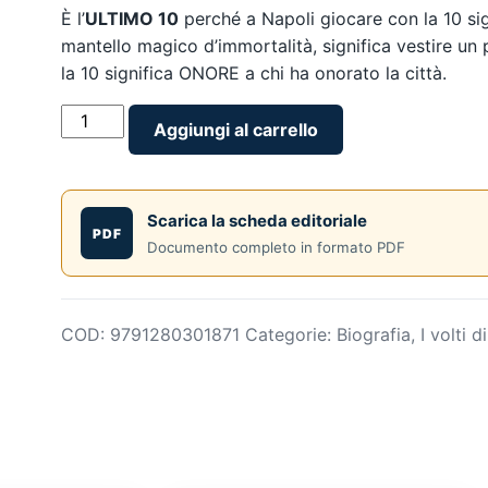
È l’
ULTIMO 10
perché a Napoli giocare con la 10 sig
mantello magico d’immortalità, significa vestire un
la 10 significa ONORE a chi ha onorato la città.
L'ULTIMO
Aggiungi al carrello
10
-
di
Scarica la scheda editoriale
Roberto
PDF
Documento completo in formato PDF
Carlos
Sosa
-
a
COD:
9791280301871
Categorie:
Biografia
,
I volti d
cura
di
Paquito
Catanzaro
-