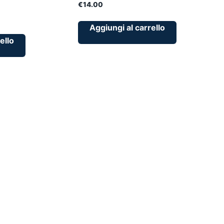
€
14.00
Aggiungi al carrello
ello