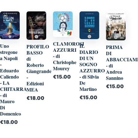
CLAMOROSI
Uno
IL
PROFILO
PRIMA
AZZURRI
stregone
DIARIO
BASSO
DI
- di
a Napoli
DI UN
di
ABBACCIAM
Christophe
-
SOGNO
Roberto
- di
Mourey
Eduardo
AZZURRO
Giangrande
Andrea
Caliendo
- di Silvia
€
15.00
-
Sannino
- LA
De
Edizioni
€
15.00
CHITARRA
Martino
MEA
- di
€
15.00
€
18.00
Mauro
Di
Domenico
€
18.00