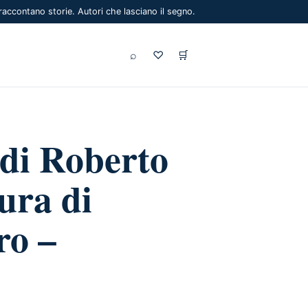
 raccontano storie. Autori che lasciano il segno.
⌕
♡
🛒
di Roberto
ura di
ro –