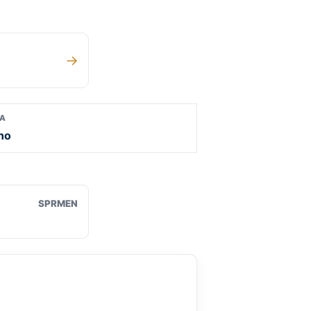
→
UA
ano
SPRMEN