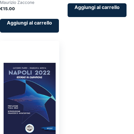
Maurizio Zaccone
originale
attuale
Aggiungi al carrello
€
15.00
era:
è:
€18.00.
€15.00.
Aggiungi al carrello