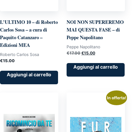
L’ULTIMO 10 – di Roberto
NOI NON SUPEREREMO
Carlos Sosa – a cura di
MAI QUESTA FASE – di
Paquito Catanzaro –
Peppe Napolitano
Edizioni MEA
Peppe Napolitano
Il
Il
€
17.00
€
15.00
Roberto Carlos Sosa
prezzo
prezzo
€
15.00
originale
attuale
Aggiungi al carrello
era:
è:
Aggiungi al carrello
€17.00.
€15.00.
In offerta!