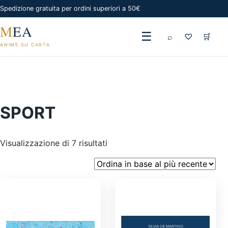
Spedizione gratuita per ordini superiori a 50€
M
EA
☰
⌕
♡
🛒
ANIME SU CARTA
SPORT
Ordina
Visualizzazione di 7 risultati
in
base
al
più
recente