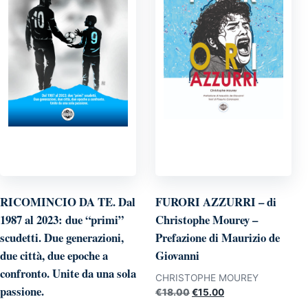
RICOMINCIO DA TE. Dal
FURORI AZZURRI – di
1987 al 2023: due “primi”
Christophe Mourey –
scudetti. Due generazioni,
Prefazione di Maurizio de
due città, due epoche a
Giovanni
confronto. Unite da una sola
CHRISTOPHE MOUREY
passione.
Il
Il
€
18.00
€
15.00
prezzo
prezzo