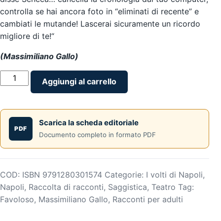
controlla se hai ancora foto in “eliminati di recente” e
cambiati le mutande! Lascerai sicuramente un ricordo
migliore di te!“
(Massimiliano Gallo)
Favoloso
Aggiungi al carrello
-
Favole
e
Scarica la scheda editoriale
pensieri
PDF
Documento completo in formato PDF
per
grandi
mai
cresciuti
COD:
ISBN 9791280301574
Categorie:
I volti di Napoli
,
-
Napoli
,
Raccolta di racconti
,
Saggistica
,
Teatro
Tag:
di
Favoloso
,
Massimiliano Gallo
,
Racconti per adulti
Massimiliano