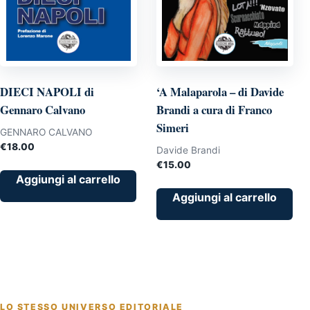
DIECI NAPOLI di
‘A Malaparola – di Davide
Gennaro Calvano
Brandi a cura di Franco
Simeri
GENNARO CALVANO
€
18.00
Davide Brandi
€
15.00
Aggiungi al carrello
Aggiungi al carrello
LO STESSO UNIVERSO EDITORIALE