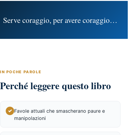
Gallo
quantità
Serve coraggio, per avere coraggio…
IN POCHE PAROLE
Perché leggere questo libro
✓
Favole attuali che smascherano paure e
manipolazioni