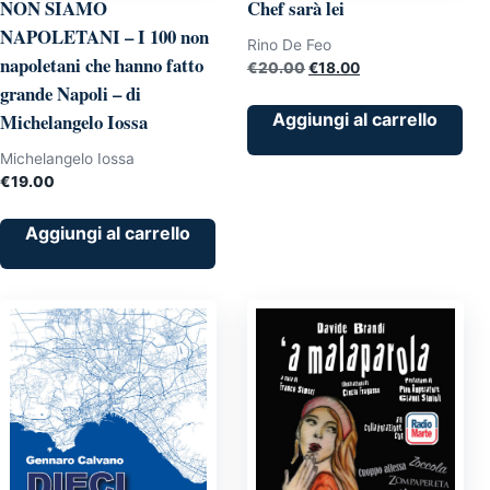
NON SIAMO
Chef sarà lei
NAPOLETANI – I 100 non
Rino De Feo
napoletani che hanno fatto
Il
Il
€
20.00
€
18.00
grande Napoli – di
prezzo
prezzo
originale
attuale
Aggiungi al carrello
Michelangelo Iossa
era:
è:
Michelangelo Iossa
€20.00.
€18.00.
€
19.00
Aggiungi al carrello