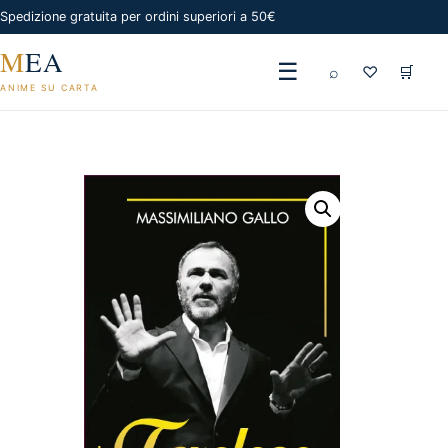
Spedizione gratuita per ordini superiori a 50€
M
EA
☰
⌕
♡
🛒
ANIME SU CARTA