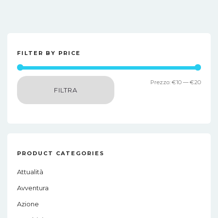
FILTER BY PRICE
Prez
Prez
Prezzo:
€10
—
€20
FILTRA
Min
Max
PRODUCT CATEGORIES
Attualità
Avventura
Azione