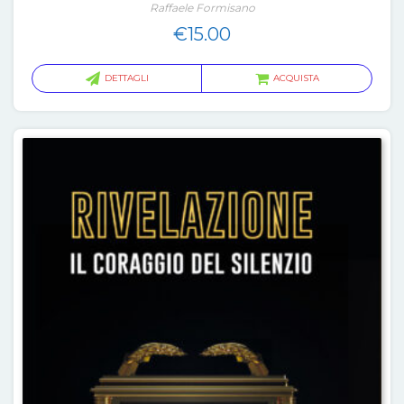
Raffaele Formisano
€
15.00
DETTAGLI
ACQUISTA