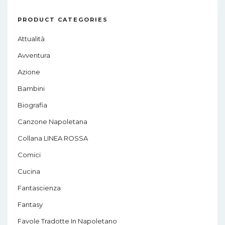
t
PRODUCT CATEGORIES
i
Attualità
o
Avventura
n
Azione
Bambini
Biografia
Canzone Napoletana
Collana LINEA ROSSA
Comici
Cucina
Fantascienza
Fantasy
Favole Tradotte In Napoletano