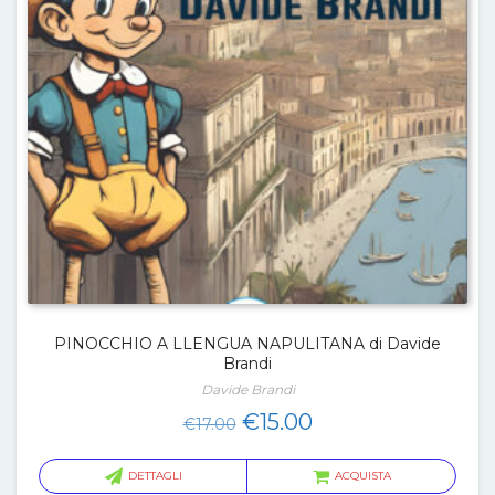
PINOCCHIO A LLENGUA NAPULITANA di Davide
Brandi
Davide Brandi
Il
Il
€
15.00
€
17.00
prezzo
prezzo
originale
attuale
DETTAGLI
ACQUISTA