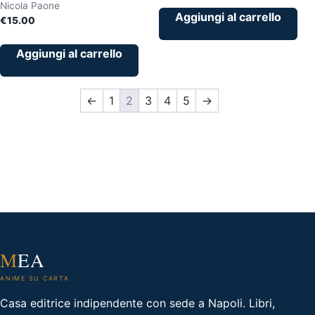
Nicola Paone
Aggiungi al carrello
€
15.00
Aggiungi al carrello
←
1
2
3
4
5
→
M
EA
ANIME SU CARTA
Casa editrice indipendente con sede a Napoli. Libri,