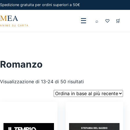
Spedizione gratuita per ordini superiori a 50€
M
EA
☰
⌕
♡
🛒
ANIME SU CARTA
Romanzo
Ordina
Visualizzazione di 13-24 di 50 risultati
in
base
al
più
recente