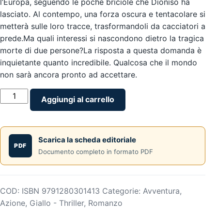
l’Europa, seguendo le poche briciole che Dioniso ha
lasciato. Al contempo, una forza oscura e tentacolare si
metterà sulle loro tracce, trasformandoli da cacciatori a
prede.Ma quali interessi si nascondono dietro la tragica
morte di due persone?La risposta a questa domanda è
inquietante quanto incredibile. Qualcosa che il mondo
non sarà ancora pronto ad accettare.
IL
Aggiungi al carrello
TEMPIO
DELLE
OMBRE
Scarica la scheda editoriale
di
PDF
Documento completo in formato PDF
Alessandro
Riccardi
quantità
COD:
ISBN 9791280301413
Categorie:
Avventura
,
Azione
,
Giallo - Thriller
,
Romanzo