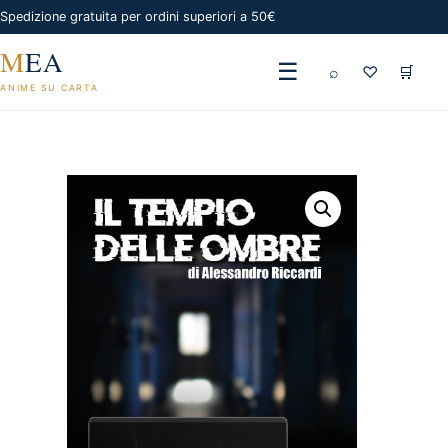
Spedizione gratuita per ordini superiori a 50€
M
EA
☰
⌕
♡
🛒
ANIME SU CARTA