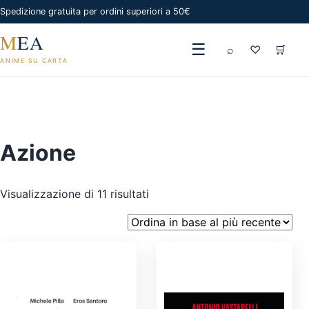
Spedizione gratuita per ordini superiori a 50€
M
EA
☰
⌕
♡
🛒
ANIME SU CARTA
Azione
Ordina
Visualizzazione di 11 risultati
in
base
al
più
recente