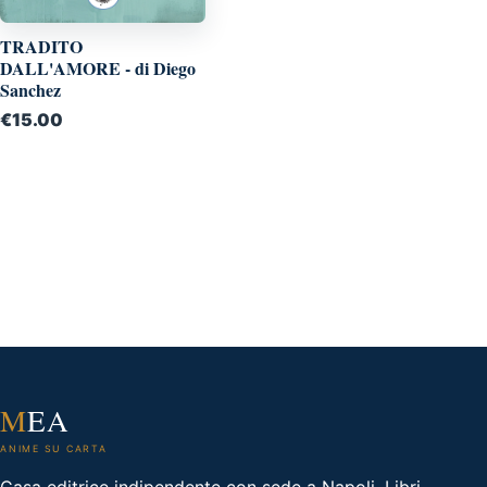
TRADITO
DALL'AMORE - di Diego
Sanchez
€
15.00
M
EA
ANIME SU CARTA
Casa editrice indipendente con sede a Napoli. Libri,