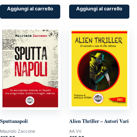
prezzo
prezzo
originale
attuale
Aggiungi al carrello
Aggiungi al carrello
era:
è:
€15.00.
€13.50.
Sputtanapoli
Alien Thriller – Autori Vari
Maurizio Zaccone
AA.VV.