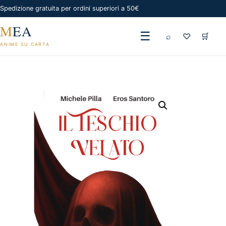
Spedizione gratuita per ordini superiori a 50€
M
EA
☰
⌕
♡
🛒
ANIME SU CARTA