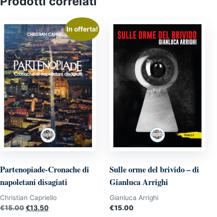
Prodotti correlati
In offerta!
Partenopiade-Cronache di
Sulle orme del brivido – di
napoletani disagiati
Gianluca Arrighi
Christian Capriello
Gianluca Arrighi
Il
Il
€
15.00
€
13.50
€
15.00