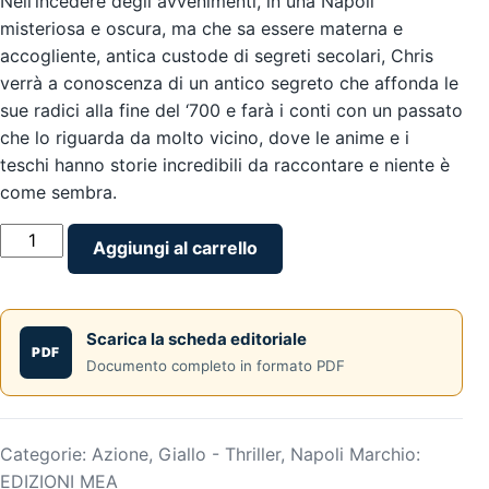
Nell’incedere degli avvenimenti, in una Napoli
misteriosa e oscura, ma che sa essere materna e
accogliente, antica custode di segreti secolari, Chris
verrà a conoscenza di un antico segreto che affonda le
sue radici alla fine del ‘700 e farà i conti con un passato
che lo riguarda da molto vicino, dove le anime e i
teschi hanno storie incredibili da raccontare e niente è
come sembra.
IL
Aggiungi al carrello
TESCHIO
VELATO
-
Scarica la scheda editoriale
di
PDF
Documento completo in formato PDF
Michele
Pilla
ed
Eros
Categorie:
Azione
,
Giallo - Thriller
,
Napoli
Marchio:
Santoro
EDIZIONI MEA