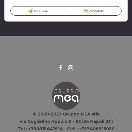
DETTAGLI
ACQUISTA
© 2020-2023 Gruppo MEA srls
Via Guglielmo Appulo,9 - 80136 Napoli (IT)
Tel.: +390815441914 - Cell.: +393406915050