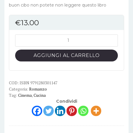
buon cibo non potete non leggere questo libro
€
13.00
Indovina
chi
viene
AGGIUNGI AL CARRELLO
a
cena
-
Autori
COD:
ISBN 9791280301147
Categoria:
Romanzo
Vari
Tag:
Cinema
,
Cucina
quantità
Condividi