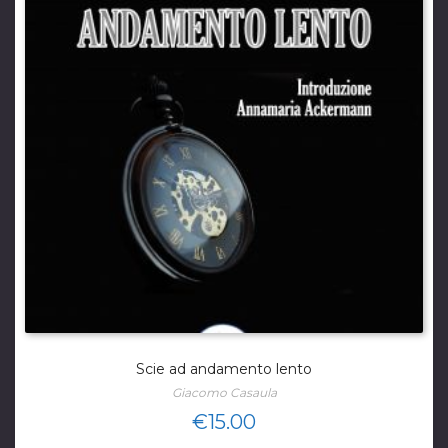
Scie ad andamento lento
Giacomo Casaula
€
15.00