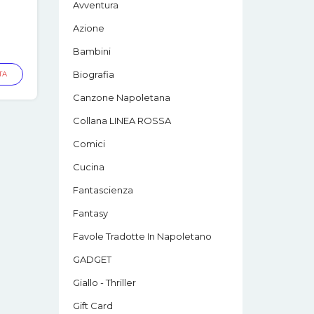
Avventura
Azione
Bambini
ezzo
tuale
Biografia
TA
Canzone Napoletana
8.00.
Collana LINEA ROSSA
Comici
Cucina
Fantascienza
Fantasy
Favole Tradotte In Napoletano
GADGET
Giallo - Thriller
Gift Card