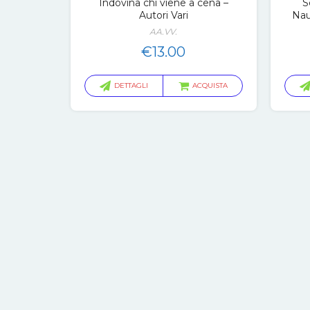
Indovina chi viene a cena –
S
Autori Vari
Nau
AA.VV.
€
13.00
DETTAGLI
ACQUISTA