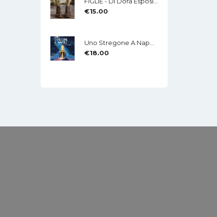
FIGLIE - Di Dora Esposito - Edizioni MEA
€
15.00
Uno Stregone A Napoli - Eduardo Caliendo - LA CHITARRA - Di Mauro Di Domenico
€
18.00