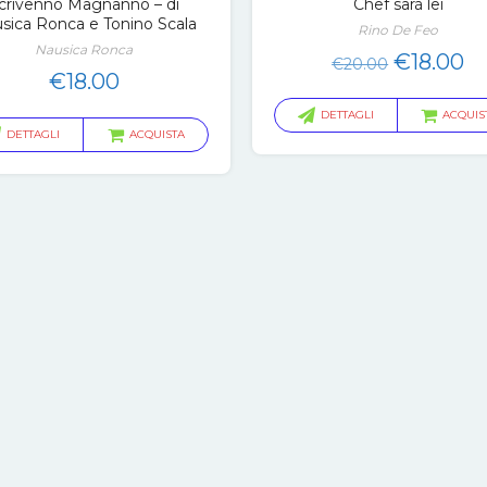
crivenno Magnanno – di
Chef sarà lei
sica Ronca e Tonino Scala
Rino De Feo
Nausica Ronca
Il
Il
€
18.00
€
20.00
€
18.00
prezzo
pr
originale
at
DETTAGLI
ACQUIS
DETTAGLI
ACQUISTA
era:
è:
€20.00.
€1