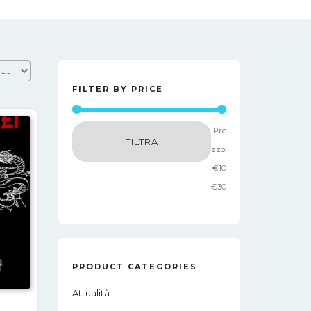
FILTER BY PRICE
Prezzo
Prezzo
Pre
FILTRA
Min
Max
zzo:
€10
—
€30
PRODUCT CATEGORIES
Attualità