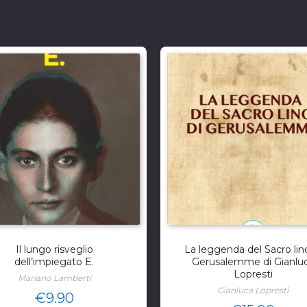
Il lungo risveglio
La leggenda del Sacro lin
dell’impiegato E.
Gerusalemme di Gianlu
Lopresti
Mariano Lamberti
Gianluca Lopresti
€
9.90