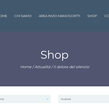
OME
CHI SIAMO
AREA INVIO MANOSCRITTI
SHOP
CO
Shop
Home
/
Attualità
/ Il dolore del silenzio