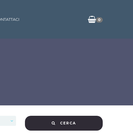
NTATTACI
0
CERCA