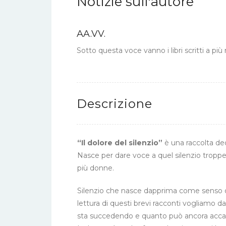
Notizie sull'autore
AA.VV.
Sotto questa voce vanno i libri scritti a p
Descrizione
“Il dolore del silenzio”
è una raccolta ded
Nasce per dare voce a quel silenzio troppe
più donne.
Silenzio che nasce dapprima come senso di
lettura di questi brevi racconti vogliamo d
sta succedendo e quanto può ancora acca