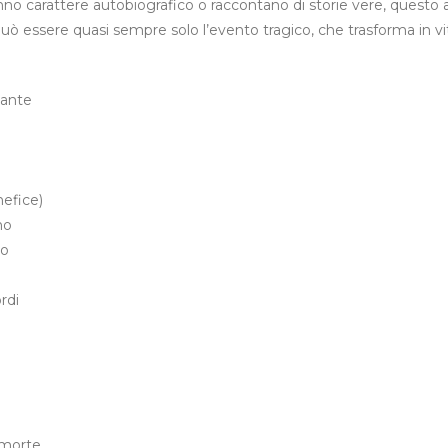
anno carattere autobiografico o raccontano di storie vere, questo 
 può essere quasi sempre solo l’evento tragico, che trasforma in 
ante
nefice)
no
io
rdi
a morte