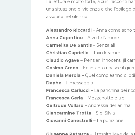
La lettura è molto forte, alcuni racconti h
una situazione di violenza o che l’epilogo
assopita nel silenzio.
Alessandro Riccardi
– Anna come sono t
Anna Copertino
– A volte l’amore
Carmelita De Santis
– Senza ali
Christian Capriello
– Taxi dreamer
Claudio Agave
– Pensieri innocenti (il car
Cosimo Greco
– Ed intanto rinasce il gior
Daniela Merola
– Quel compleanno di od
Daphe
– Il messaggio
Francesca Carlucci
– La panchina dei rico
Francesca Gerla
– Mezzanotte e tre
Geltrude Vollaro
– Anoressia dell’anima
Giancarmine Trotta
– S di Silvia
Giovanni Canestrelli
– La punizione
Giuseppe Petrarca
– Il respiro lieve dell