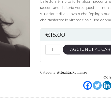
La lettura è molto forte, alcuni racconti 
raccontano di storie vere, questo a monit
situazione di violenza o che l’epilogo può
che trasforma in vittima finale una donna
€
15.00
Il
AGGIUNGI AL CA
dolore
del
silenzio
Categorie:
quantità
Attualità
,
Romanzo
Con