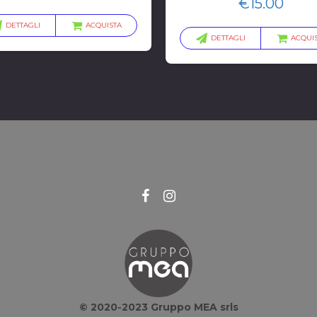
€
15.00
DETTAGLI
ACQUISTA
DETTAGLI
ACQUI
© 2020-2023 Gruppo MEA srls