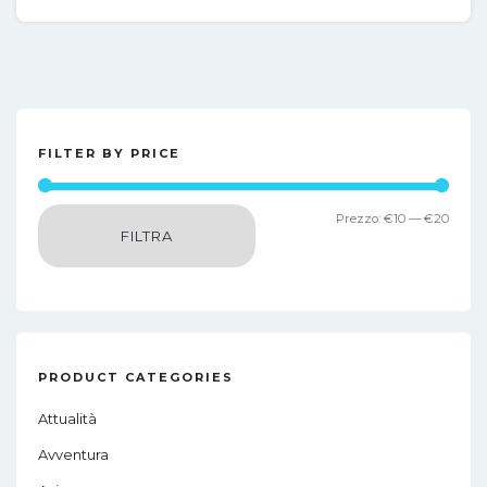
FILTER BY PRICE
Prez
Prez
Prezzo:
€10
—
€20
FILTRA
Min
Max
PRODUCT CATEGORIES
Attualità
Avventura