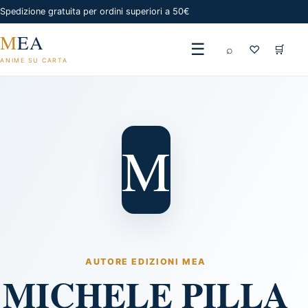
Spedizione gratuita per ordini superiori a 50€
M
EA
☰
⌕
♡
🛒
ANIME SU CARTA
M
AUTORE EDIZIONI MEA
MICHELE PILLA