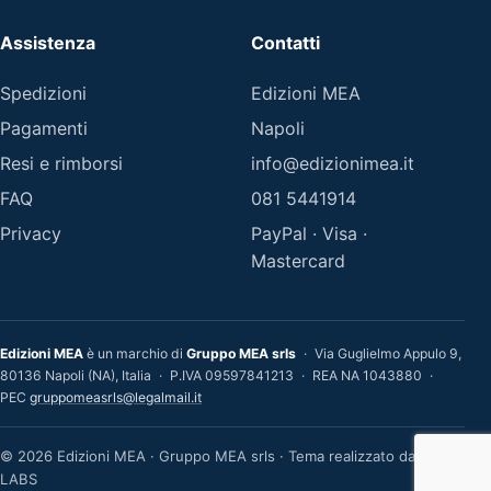
Assistenza
Contatti
Spedizioni
Edizioni MEA
Pagamenti
Napoli
Resi e rimborsi
info@edizionimea.it
FAQ
081 5441914
Privacy
PayPal · Visa ·
Mastercard
Edizioni MEA
è un marchio di
Gruppo MEA srls
·
Via Guglielmo Appulo 9,
80136 Napoli (NA), Italia
·
P.IVA 09597841213
·
REA NA 1043880
·
PEC
gruppomeasrls@legalmail.it
© 2026 Edizioni MEA · Gruppo MEA srls · Tema realizzato da MEA
LABS