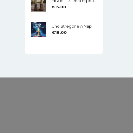
FIGLIE - Di Dora Esposito - Edizioni MEA
€
15.00
Uno Stregone A Napoli - Eduardo Caliendo - LA CHITARRA - Di Mauro Di Domenico
€
18.00