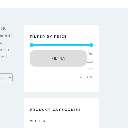
 più
ade in
FILTER BY PRICE
se
lmente
Prezzo
Prezzo
Pre
getti
FILTRA
Min
Max
zzo:
€2
0
—
€30
PRODUCT CATEGORIES
Attualità