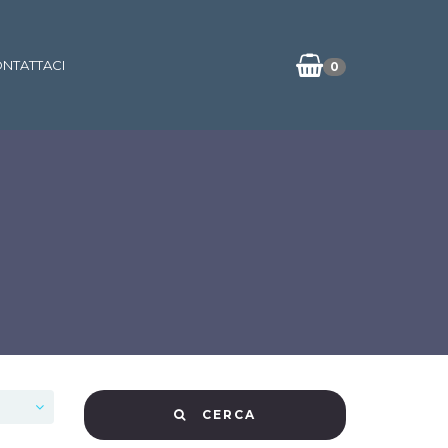
NTATTACI
0
CERCA