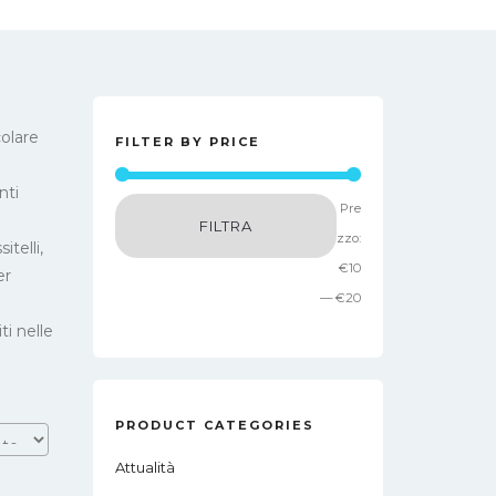
colare
FILTER BY PRICE
nti
Prezzo
Prezzo
Pre
FILTRA
Min
Max
zzo:
telli,
€10
er
—
€20
ti nelle
PRODUCT CATEGORIES
Attualità