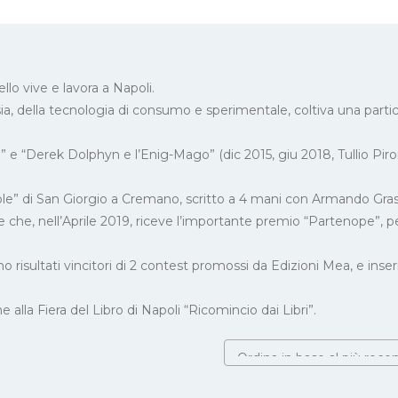
llo vive e lavora a Napoli.
a, della tecnologia di consumo e sperimentale, coltiva una parti
 e “Derek Dolphyn e l’Enig-Mago” (dic 2015, giu 2018, Tullio Piro
le” di San Giorgio a Cremano, scritto a 4 mani con Armando Grassi
che, nell’Aprile 2019, riceve l’importante premio “Partenope”, p
 risultati vincitori di 2 contest promossi da Edizioni Mea, e inseri
 alla Fiera del Libro di Napoli “Ricomincio dai Libri”.