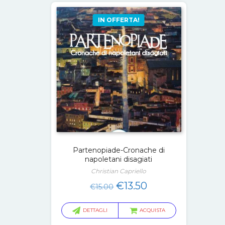
IN OFFERTA!
Partenopiade-Cronache di
napoletani disagiati
Christian Capriello
Il
Il
€
13.50
€
15.00
prezzo
prezzo
originale
attuale
DETTAGLI
ACQUISTA
era:
è: