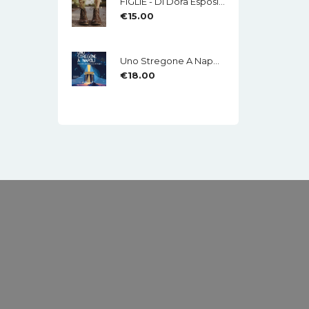
FIGLIE - Di Dora Esposito - Edizioni MEA
€
15.00
Uno Stregone A Napoli - Eduardo Caliendo - LA CHITARRA - Di Mauro Di Domenico
€
18.00