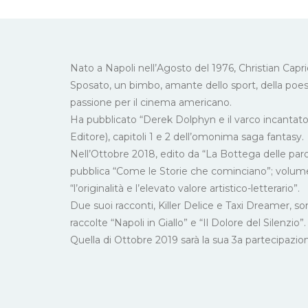
Nato a Napoli nell’Agosto del 1976, Christian Caprie
Sposato, un bimbo, amante dello sport, della poesi
passione per il cinema americano.
Ha pubblicato “Derek Dolphyn e il varco incantato”
Editore), capitoli 1 e 2 dell’omonima saga fantasy.
Nell’Ottobre 2018, edito da “La Bottega delle paro
pubblica “Come le Storie che cominciano”; volume 
“l’originalità e l’elevato valore artistico-letterario”.
Due suoi racconti, Killer Delice e Taxi Dreamer, sono
raccolte “Napoli in Giallo” e “Il Dolore del Silenzio”.
Quella di Ottobre 2019 sarà la sua 3a partecipazione