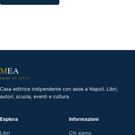
€12.90.
€11.00.
M
EA
ANIME SU CARTA
Casa editrice indipendente con sede a Napoli. Libri,
autori, scuola, eventi e cultura.
Esplora
Informazioni
Libri
Chi siamo