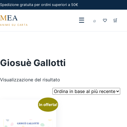
Spedizione gratuita per ordini superiori a 50€
M
EA
☰
⌕
♡
🛒
ANIME SU CARTA
Giosuè Gallotti
Visualizzazione del risultato
In offerta!