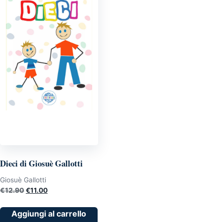
Dieci di Giosuè Gallotti
Giosuè Gallotti
Il
Il
€
12.90
€
11.00
prezzo
prezzo
originale
attuale
Aggiungi al carrello
era:
è: