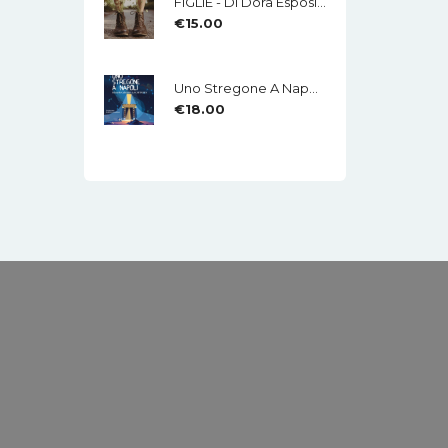
FIGLIE - Di Dora Esposito - Edizioni MEA
€
15.00
Uno Stregone A Napoli - Eduardo Caliendo - LA CHITARRA - Di Mauro Di Domenico
€
18.00