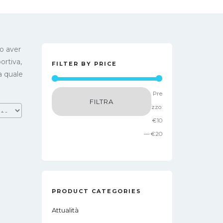
po aver
ortiva,
FILTER BY PRICE
a quale
Prezzo
Prezzo
Pre
FILTRA
Min
Max
zzo:
€10
—
€20
PRODUCT CATEGORIES
Attualità