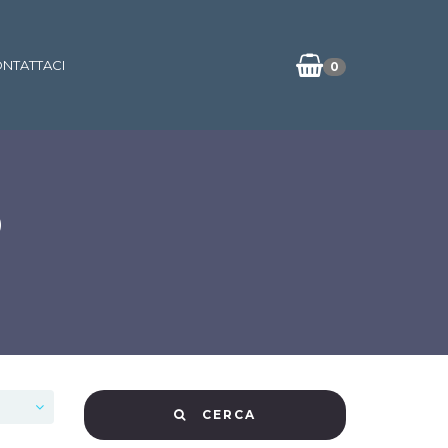
NTATTACI
0
O
CERCA