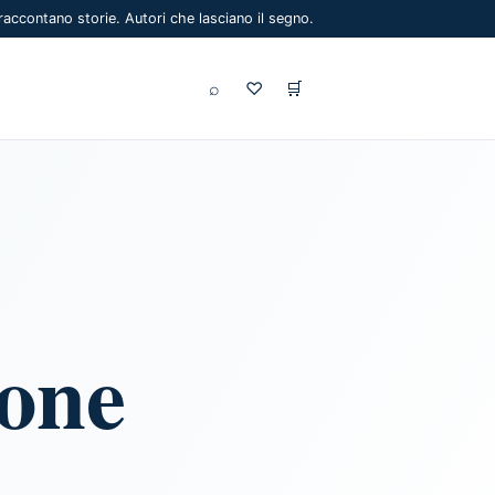
 raccontano storie. Autori che lasciano il segno.
⌕
♡
🛒
one