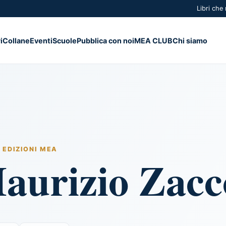
Libri che
i
Collane
Eventi
Scuole
Pubblica con noi
MEA CLUB
Chi siamo
 EDIZIONI MEA
aurizio Zacc