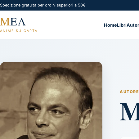
Spedizione gratuita per ordini superiori a 50€
M
EA
Home
Libri
Autor
ANIME SU CARTA
AUTORE
M