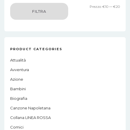
Prez
Prez
Prezzo:
€10
—
€20
FILTRA
Min
Max
PRODUCT CATEGORIES
Attualità
Avventura
Azione
Bambini
Biografia
Canzone Napoletana
Collana LINEA ROSSA
Comici