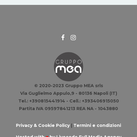
© 2020-2023 Gruppo MEA srls
Via Guglielmo Appulo,9 - 80136 Napoli (IT)
Tel.: +390815441914 - Cell.: +393406915050
Partita IVA 09597841213 REA NA - 1043880
Privacy & Cookie Policy
|
Termini e condizioni
Hosted with
♥
by
Livecode Full Media Agency