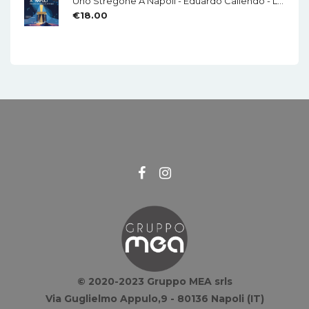
Uno Stregone A Napoli - Eduardo Caliendo - LA CHITARRA - Di Mauro Di Domenico
€
18.00
© 2020-2023 Gruppo MEA srls
Via Guglielmo Appulo,9 - 80136 Napoli (IT)