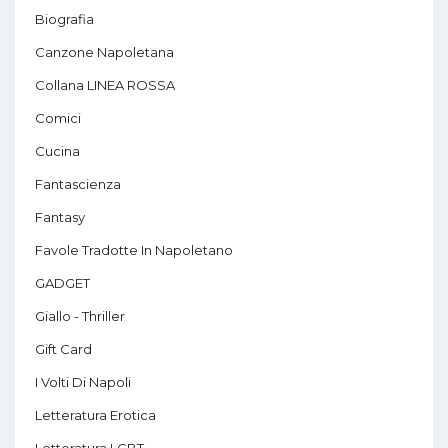
Biografia
Canzone Napoletana
Collana LINEA ROSSA
Comici
Cucina
Fantascienza
Fantasy
Favole Tradotte In Napoletano
GADGET
Giallo - Thriller
Gift Card
I Volti Di Napoli
Letteratura Erotica
Letteratura LGBT