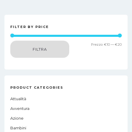
FILTER BY PRICE
Prez
Prez
Prezzo:
€10
—
€20
FILTRA
Min
Max
PRODUCT CATEGORIES
Attualità
Avventura
Azione
Bambini