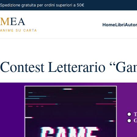
Spedizione gratuita per ordini superiori a 50€
M
EA
Home
Libri
Autor
ANIME SU CARTA
Contest Letterario “G