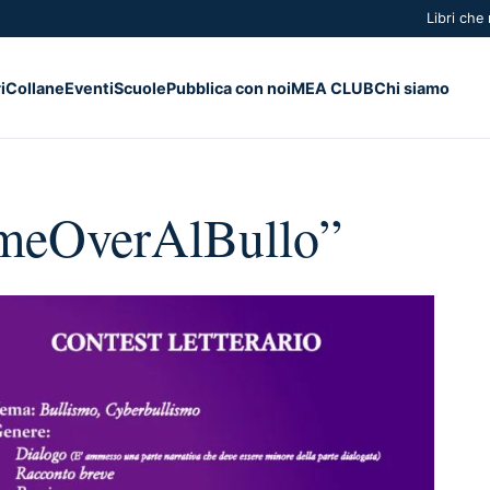
Libri che
i
Collane
Eventi
Scuole
Pubblica con noi
MEA CLUB
Chi siamo
ameOverAlBullo”