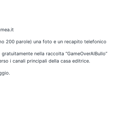
mea.it
mo 200 parole) una foto e un recapito telefonico
ati gratuitamente nella raccolta “GameOverAlBullo”
o i canali principali della casa editrice.
ggio.