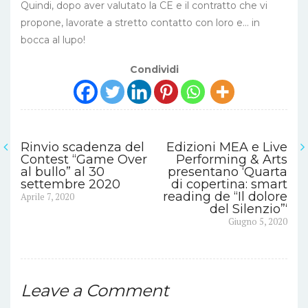
Quindi, dopo aver valutato la CE e il contratto che vi
propone, lavorate a stretto contatto con loro e… in
bocca al lupo!
Condividi
Rinvio scadenza del
Edizioni MEA e Live
Navigazione
Contest “Game Over
Performing & Arts
al bullo” al 30
presentano ‘Quarta
articoli
settembre 2020
di copertina: smart
Previous
reading de “Il dolore
Aprile 7, 2020
post:
del Silenzio”‘
Next
Giugno 5, 2020
post:
Leave a Comment