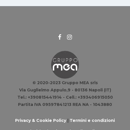
© 2020-2023 Gruppo MEA srls
Via Guglielmo Appulo,9 - 80136 Napoli (IT)
Tel.: +390815441914 - Cell.: +393406915050
Partita IVA 09597841213 REA NA - 1043880
Privacy & Cookie Policy
|
Termini e condizioni