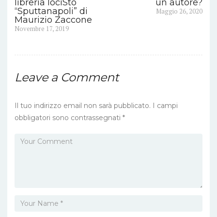
libreria IociSto
un autore?
Next
“Sputtanapoli” di
Maggio 26, 2020
articoli
post:
Maurizio Zaccone
Previous
Novembre 17, 2019
post:
Leave a Comment
Il tuo indirizzo email non sarà pubblicato.
I campi
obbligatori sono contrassegnati
*