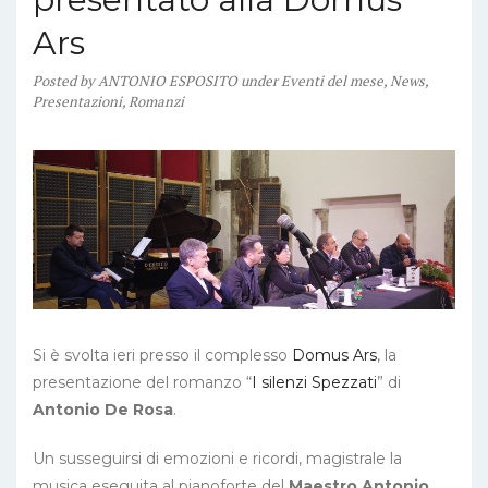
Ars
Posted
by
ANTONIO ESPOSITO
under
Eventi del mese
,
News
,
Presentazioni
,
Romanzi
Si è svolta ieri presso il complesso
Domus Ars
, la
presentazione del romanzo “
I silenzi Spezzati
” di
Antonio De Rosa
.
Un susseguirsi di emozioni e ricordi, magistrale la
musica eseguita al pianoforte del
Maestro Antonio