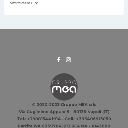
WordPress.org
© 2020-2023 Gruppo MEA srls
Via Guglielmo Appulo,9 - 80136 Napoli (IT)
Tel.: +390815441914 - Cell.: +393406915050
Partita IVA 09597841213 REA NA - 1043880