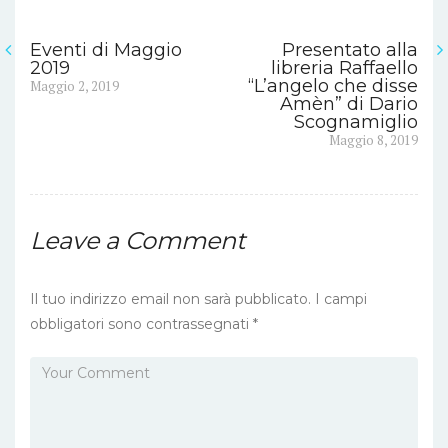
Eventi di Maggio
Presentato alla
Navigazione
2019
libreria Raffaello
Previous
“L’angelo che disse
Maggio 2, 2019
articoli
post:
Amèn” di Dario
Scognamiglio
Next
Maggio 8, 2019
post:
Leave a Comment
Il tuo indirizzo email non sarà pubblicato.
I campi
obbligatori sono contrassegnati
*