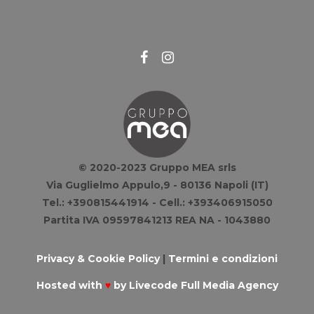
© 2020-2023 Gruppo MEA srls
Via Guglielmo Appulo,9 - 80136 Napoli (IT)
Tel.: +390815441914 - Cell.: +393406915050
Partita IVA 09597841213 REA NA - 1043880
Privacy & Cookie Policy
|
Termini e condizioni
Hosted with
♥
by
Livecode Full Media Agency