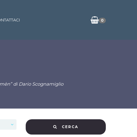
NTATTACI
0
 Amèn” di Dario Scognamiglio
CERCA