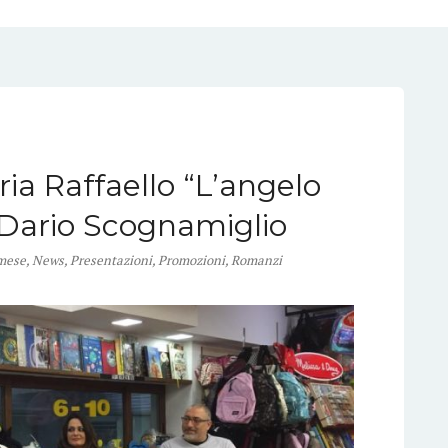
ria Raffaello “L’angelo
 Dario Scognamiglio
 mese
,
News
,
Presentazioni
,
Promozioni
,
Romanzi