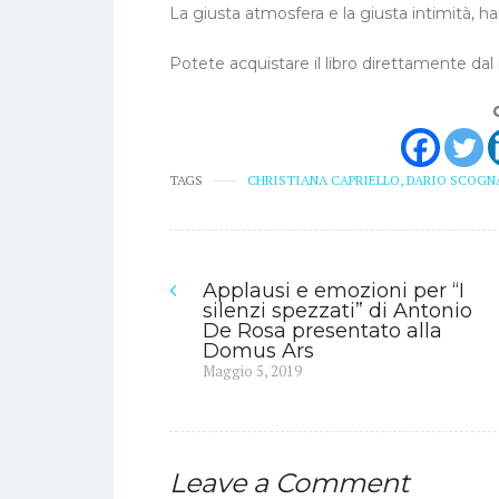
La giusta atmosfera e la giusta intimità, ha
Potete acquistare il libro direttamente dal
TAGS
CHRISTIANA CAPRIELLO
,
DARIO SCOGN
Applausi e emozioni per “I
Navigazione
silenzi spezzati” di Antonio
De Rosa presentato alla
articoli
Domus Ars
Previous
Maggio 5, 2019
post:
Leave a Comment