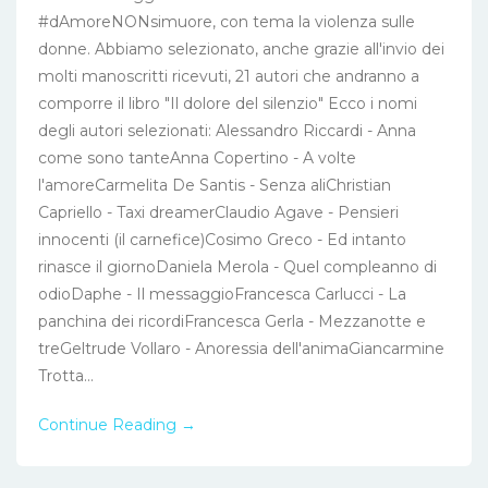
#dAmoreNONsimuore, con tema la violenza sulle
donne. Abbiamo selezionato, anche grazie all'invio dei
molti manoscritti ricevuti, 21 autori che andranno a
comporre il libro "Il dolore del silenzio" Ecco i nomi
degli autori selezionati: Alessandro Riccardi - Anna
come sono tanteAnna Copertino - A volte
l'amoreCarmelita De Santis - Senza aliChristian
Capriello - Taxi dreamerClaudio Agave - Pensieri
innocenti (il carnefice)Cosimo Greco - Ed intanto
rinasce il giornoDaniela Merola - Quel compleanno di
odioDaphe - Il messaggioFrancesca Carlucci - La
panchina dei ricordiFrancesca Gerla - Mezzanotte e
treGeltrude Vollaro - Anoressia dell'animaGiancarmine
Trotta...
Continue Reading →