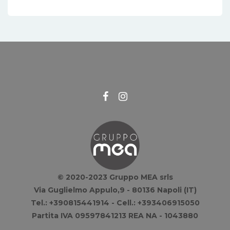
© 2020-2023 Gruppo MEA srls
Via Guglielmo Appulo,9 - 80136 Napoli (IT)
Tel.: +390815441914 - Cell.: +393406915050
Partita IVA 09597841213 REA NA - 1043880