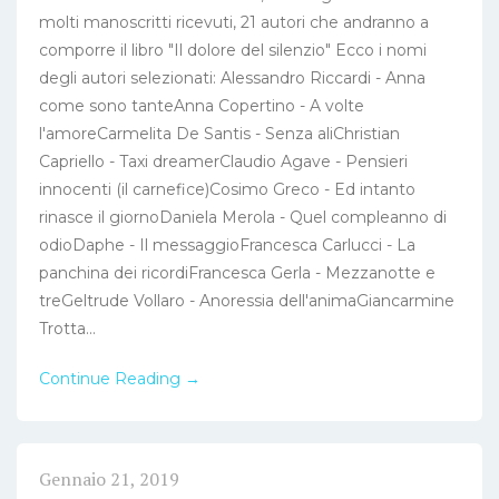
molti manoscritti ricevuti, 21 autori che andranno a
comporre il libro "Il dolore del silenzio" Ecco i nomi
degli autori selezionati: Alessandro Riccardi - Anna
come sono tanteAnna Copertino - A volte
l'amoreCarmelita De Santis - Senza aliChristian
Capriello - Taxi dreamerClaudio Agave - Pensieri
innocenti (il carnefice)Cosimo Greco - Ed intanto
rinasce il giornoDaniela Merola - Quel compleanno di
odioDaphe - Il messaggioFrancesca Carlucci - La
panchina dei ricordiFrancesca Gerla - Mezzanotte e
treGeltrude Vollaro - Anoressia dell'animaGiancarmine
Trotta...
Continue Reading →
Gennaio 21, 2019