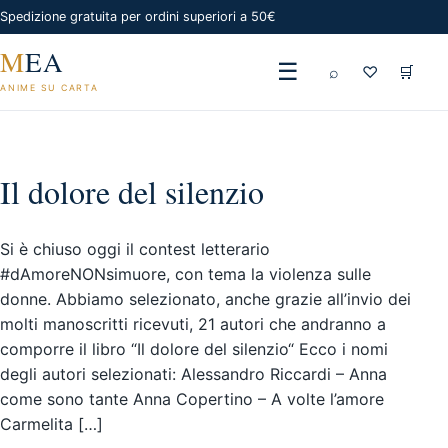
Spedizione gratuita per ordini superiori a 50€
M
EA
☰
⌕
♡
🛒
ANIME SU CARTA
Il dolore del silenzio
Si è chiuso oggi il contest letterario
#dAmoreNONsimuore, con tema la violenza sulle
donne. Abbiamo selezionato, anche grazie all’invio dei
molti manoscritti ricevuti, 21 autori che andranno a
comporre il libro “Il dolore del silenzio“ Ecco i nomi
degli autori selezionati: Alessandro Riccardi – Anna
come sono tante Anna Copertino – A volte l’amore
Carmelita […]