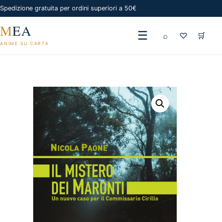
Spedizione gratuita per ordini superiori a 50€
M
EA
☰
⌕
♡
🛒
ANIME SU CARTA