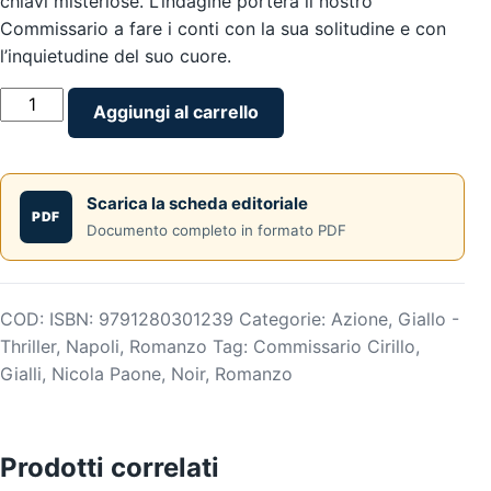
chiavi misteriose. L’indagine porterà il nostro
Commissario a fare i conti con la sua solitudine e con
l’inquietudine del suo cuore.
Il
Aggiungi al carrello
mistero
dei
Maronti
Scarica la scheda editoriale
-
PDF
Documento completo in formato PDF
Un
nuovo
caso
per
COD:
ISBN: 9791280301239
Categorie:
Azione
,
Giallo -
il
Thriller
,
Napoli
,
Romanzo
Tag:
Commissario Cirillo
,
Commissario
Gialli
,
Nicola Paone
,
Noir
,
Romanzo
Cirillo
-
di
Prodotti correlati
Nicola