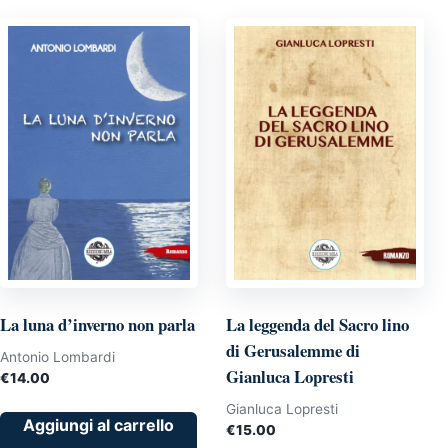
Paone
quantità
La luna d’inverno non parla
La leggenda del Sacro lino
di Gerusalemme di
Antonio Lombardi
Gianluca Lopresti
€
14.00
Gianluca Lopresti
Aggiungi al carrello
€
15.00