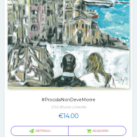
#ProcidaNonDeveMorire
Ciro Bruno Linardo
€
14.00
DETTAGLI
ACQUISTA