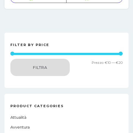
FILTER BY PRICE
Prez
Prez
Prezzo:
€10
—
€20
FILTRA
Min
Max
PRODUCT CATEGORIES
Attualità
Avventura