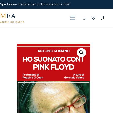
Spedizione gratuita per ordini superiori a 50€
M
EA
☰
⌕
♡
🛒
ANIME SU CARTA