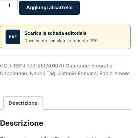
Ho
Aggiungi al carrello
suonato
con
i
Scarica la scheda editoriale
Pink
PDF
Documento completo in formato PDF
Floyd
-
di
Antonio
COD:
ISBN 9791280301079
Categorie:
Biografia
,
Romano
Napoletano
,
Napoli
Tag:
Antonio Romano
,
Radio Amore
quantità
Descrizione
Descrizione