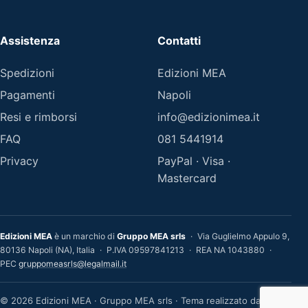
Assistenza
Contatti
Spedizioni
Edizioni MEA
Pagamenti
Napoli
Resi e rimborsi
info@edizionimea.it
FAQ
081 5441914
Privacy
PayPal · Visa ·
Mastercard
Edizioni MEA
è un marchio di
Gruppo MEA srls
·
Via Guglielmo Appulo 9,
80136 Napoli (NA), Italia
·
P.IVA 09597841213
·
REA NA 1043880
·
PEC
gruppomeasrls@legalmail.it
© 2026 Edizioni MEA · Gruppo MEA srls · Tema realizzato da MEA