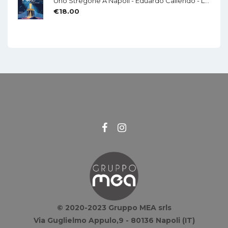
Uno Stregone A Napoli - Eduardo Caliendo - LA CHITARRA - Di Mauro Di Domenico
€
18.00
© 2020-2023 Gruppo MEA srls
Via Guglielmo Appulo,9 - 80136 Napoli (IT)