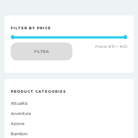
FILTER BY PRICE
Prez
Prez
Prezzo:
€10
—
€20
FILTRA
Min
Max
PRODUCT CATEGORIES
Attualità
Avventura
Azione
Bambini