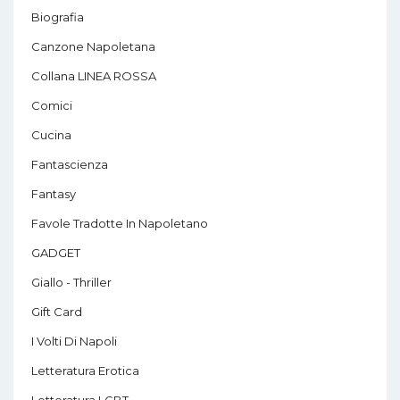
Biografia
Canzone Napoletana
Collana LINEA ROSSA
Comici
Cucina
Fantascienza
Fantasy
Favole Tradotte In Napoletano
GADGET
Giallo - Thriller
Gift Card
I Volti Di Napoli
Letteratura Erotica
Letteratura LGBT