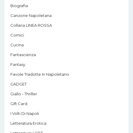
Biografia
Canzone Napoletana
Collana LINEA ROSSA
Comici
Cucina
Fantascienza
Fantasy
Favole Tradotte In Napoletano
GADGET
Giallo - Thriller
Gift Card
I Volti Di Napoli
Letteratura Erotica
Letteratura LGBT