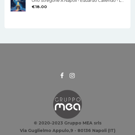
Uno Stregone A Napoli - Eduardo Caliendo - LA CHITARRA - Di Mauro Di Domenico
€
18.00
© 2020-2023 Gruppo MEA srls
Via Guglielmo Appulo,9 - 80136 Napoli (IT)