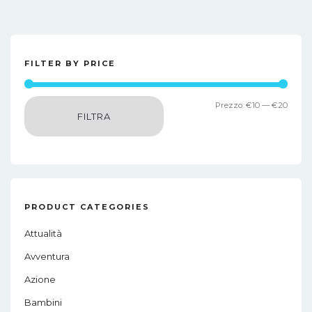
FILTER BY PRICE
Prez
Prez
Prezzo:
€10
—
€20
FILTRA
Min
Max
PRODUCT CATEGORIES
Attualità
Avventura
Azione
Bambini