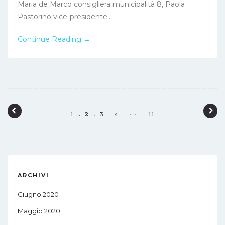
Maria de Marco consigliera municipalità 8, Paola
Pastorino vice-presidente...
Continue Reading →
P
…
1
2
3
4
11
o
s
t
n
ARCHIVI
a
Giugno 2020
v
Maggio 2020
i