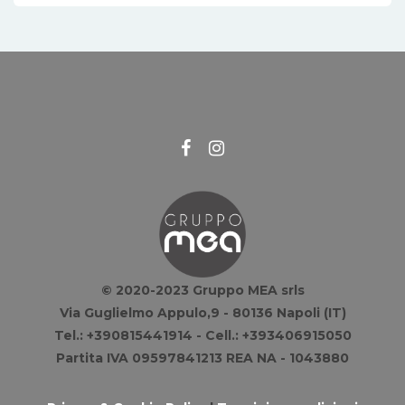
© 2020-2023 Gruppo MEA srls
Via Guglielmo Appulo,9 - 80136 Napoli (IT)
Tel.: +390815441914 - Cell.: +393406915050
Partita IVA 09597841213 REA NA - 1043880