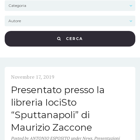
CERCA
Novembre 17, 2019
Presentato presso la
libreria IociSto
“Sputtanapoli” di
Maurizio Zaccone
Posted
by
ANTONIO ESPOSITO
under
News
,
Presentazioni