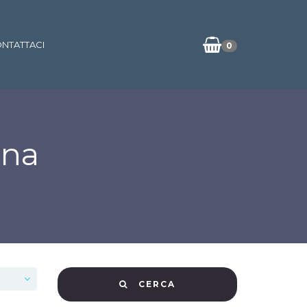
NTATTACI
0
ana
CERCA