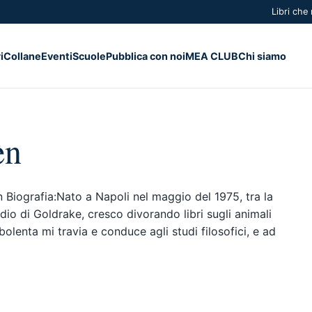
Libri che
i
Collane
Eventi
Scuole
Pubblica con noi
MEA CLUB
Chi siamo
èn
 Biografia:Nato a Napoli nel maggio del 1975, tra la
dio di Goldrake, cresco divorando libri sugli animali
olenta mi travia e conduce agli studi filosofici, e ad