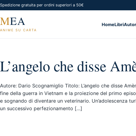
Spedizione gratuita per ordini superiori a 50€
M
EA
Home
Libri
Autor
ANIME SU CARTA
L’angelo che disse Am
Autore: Dario Scognamiglio Titolo: L’angelo che disse Amèn
fine della guerra in Vietnam e la proiezione del primo episo
e sognando di diventare un veterinario. Un’adolescenza turb
un successivo perfezionamento […]