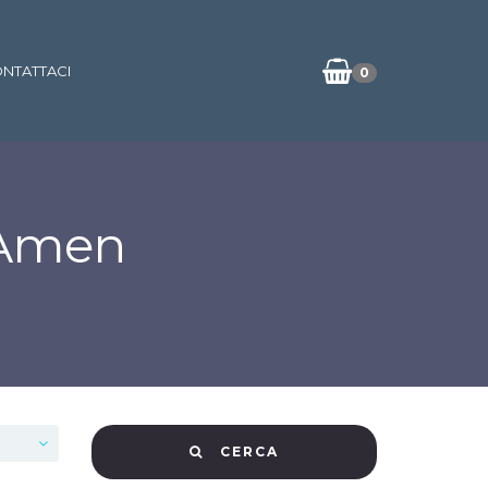
NTATTACI
0
 Amen
CERCA