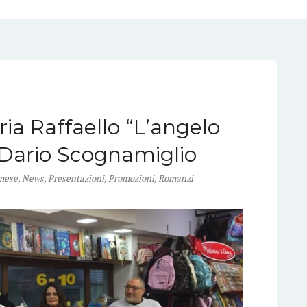
ria Raffaello “L’angelo
 Dario Scognamiglio
 mese
,
News
,
Presentazioni
,
Promozioni
,
Romanzi