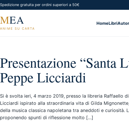
Spedizione gratuita per ordini superiori a 50€
M
EA
Home
Libri
Autor
ANIME SU CARTA
Presentazione “Santa L
Peppe Licciardi
Si è svolta ieri, 4 marzo 2019, presso la libreria Raffaello d
Licciardi ispirato alla straordinaria vita di Gilda Mignonet
della musica classica napoletana tra aneddoti e curiosità. 
proponendo spunti di riflessione molto […]