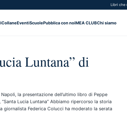
Libri che
i
Collane
Eventi
Scuole
Pubblica con noi
MEA CLUB
Chi siamo
ucia Luntana” di
i Napoli, la presentazione dell’ultimo libro di Peppe
te, “Santa Lucia Luntana” Abbiamo ripercorso la storia
La giornalista Federica Colucci ha moderato la serata