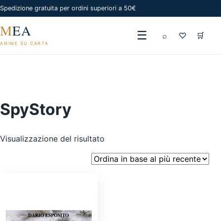
Spedizione gratuita per ordini superiori a 50€
M
EA
☰
⌕
♡
🛒
ANIME SU CARTA
SpyStory
Visualizzazione del risultato