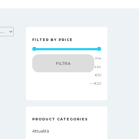
FILTER BY PRICE
Prezzo
Prezzo
Pre
FILTRA
Min
Max
zzo:
€10
—
€20
PRODUCT CATEGORIES
Attualità