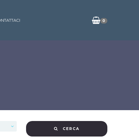
NTATTACI
0
CERCA