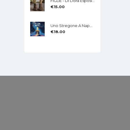
FIGLIE - Di Dora Esposito - Edizioni MEA
€
15.00
Uno Stregone A Napoli - Eduardo Caliendo - LA CHITARRA - Di Mauro Di Domenico
€
18.00