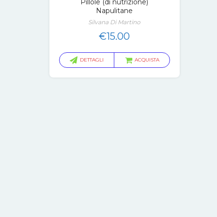
Pillole (di nutrizione)
Napulitane
Silvana Di Martino
€
15.00
DETTAGLI
ACQUISTA