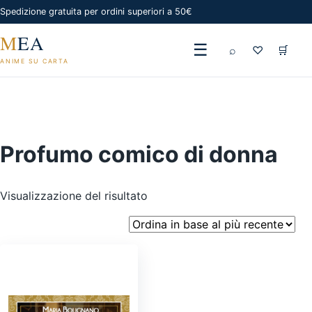
Spedizione gratuita per ordini superiori a 50€
M
EA
☰
⌕
♡
🛒
ANIME SU CARTA
Profumo comico di donna
Visualizzazione del risultato