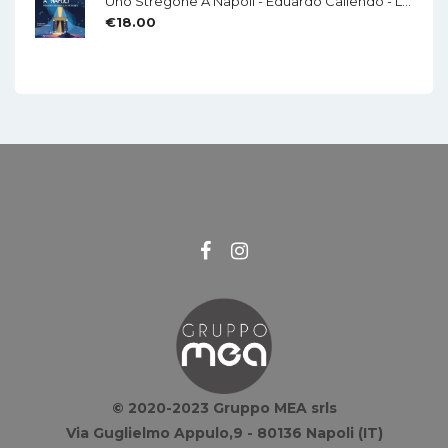
Uno Stregone A Napoli - Eduardo Caliendo - LA CHITARRA - Di Mauro Di Domenico
€
18.00
© 2020-2023 Gruppo MEA srls
Via Guglielmo Appulo,9 - 80136 Napoli (IT)