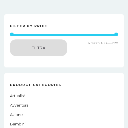
FILTER BY PRICE
Prez
Prez
Prezzo:
€10
—
€20
FILTRA
Min
Max
PRODUCT CATEGORIES
Attualità
Avventura
Azione
Bambini