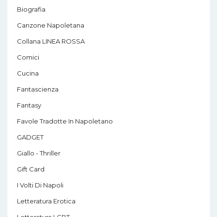
Biografia
Canzone Napoletana
Collana LINEA ROSSA
Comici
Cucina
Fantascienza
Fantasy
Favole Tradotte In Napoletano
GADGET
Giallo - Thriller
Gift Card
I Volti Di Napoli
Letteratura Erotica
Letteratura LGBT