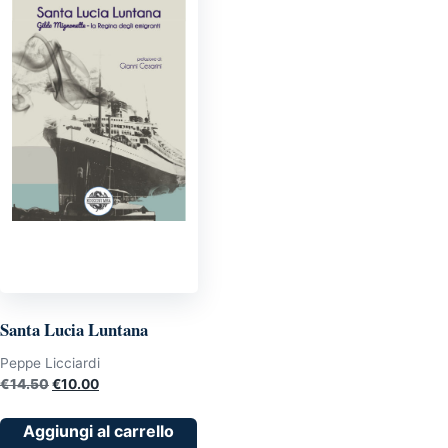
Santa Lucia Luntana
Peppe Licciardi
Il
Il
€
14.50
€
10.00
prezzo
prezzo
originale
attuale
Aggiungi al carrello
era:
è: