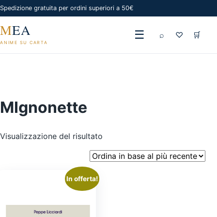
Spedizione gratuita per ordini superiori a 50€
M
EA
☰
⌕
♡
🛒
ANIME SU CARTA
MIgnonette
Visualizzazione del risultato
In offerta!