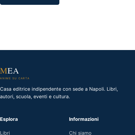
€14.50.
€10.00.
M
EA
ANIME SU CARTA
Casa editrice indipendente con sede a Napoli. Libri,
autori, scuola, eventi e cultura.
Esplora
Informazioni
Libri
Chi siamo