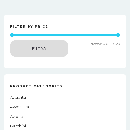
FILTER BY PRICE
Prez
Prez
Prezzo:
€10
—
€20
FILTRA
Min
Max
PRODUCT CATEGORIES
Attualità
Avventura
Azione
Bambini