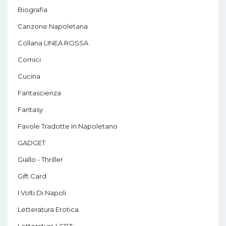
Biografia
Canzone Napoletana
Collana LINEA ROSSA
Comici
Cucina
Fantascienza
Fantasy
Favole Tradotte In Napoletano
GADGET
Giallo - Thriller
Gift Card
I Volti Di Napoli
Letteratura Erotica
Letteratura LGBT