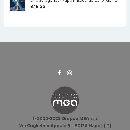
Uno Stregone A Napoli - Eduardo Caliendo - LA CHITARRA - Di Mauro Di Domenico
€
18.00
© 2020-2023 Gruppo MEA srls
Via Guglielmo Appulo,9 - 80136 Napoli (IT)